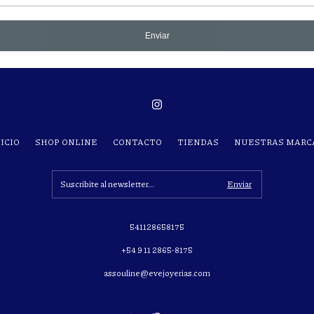
Enviar
ICIO
SHOP ONLINE
CONTACTO
TIENDAS
NUESTRAS MARC
541128658175
+54 9 11 2865-8175
assouline@evejoyerias.com