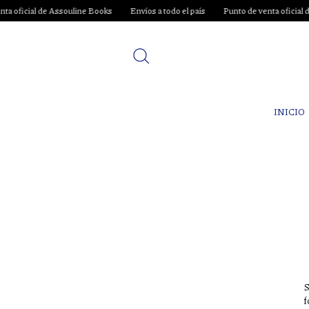
oficial de Assouline Books
Envíos a todo el país
Punto de venta oficial de 
INICIO
S
f