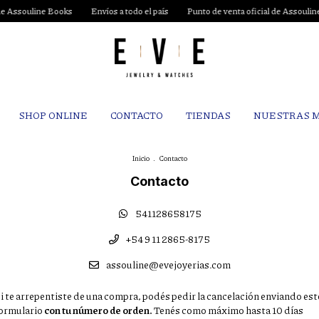
Assouline Books
Envíos a todo el país
Punto de venta oficial de Assouline B
SHOP ONLINE
CONTACTO
TIENDAS
NUESTRAS 
Inicio
.
Contacto
Contacto
541128658175
+54 9 11 2865-8175
assouline@evejoyerias.com
i te arrepentiste de una compra, podés pedir la cancelación enviando est
ormulario
con tu número de orden.
Tenés como máximo hasta 10 días